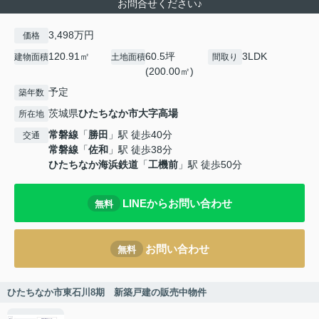
お問合せください♪
3,498万円
価格
120.91㎡
60.5坪
3LDK
建物面積
土地面積
間取り
(200.00㎡)
予定
築年数
茨城県
ひたちなか市
大字高場
所在地
常磐線
「
勝田
」駅 徒歩40分
交通
常磐線
「
佐和
」駅 徒歩38分
ひたちなか海浜鉄道
「
工機前
」駅 徒歩50分
LINEからお問い合わせ
無料
お問い合わせ
無料
ひたちなか市東石川8期 新築戸建の販売中物件