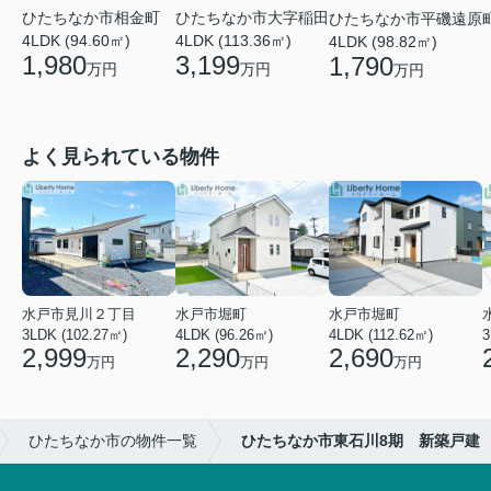
ひたちなか市相金町
ひたちなか市大字稲田
ひたちなか市平磯遠原
4LDK (94.60㎡)
4LDK (113.36㎡)
4LDK (98.82㎡)
1,980
3,199
1,790
万円
万円
万円
よく見られている物件
水戸市見川２丁目
水戸市堀町
水戸市堀町
3LDK (102.27㎡)
4LDK (96.26㎡)
4LDK (112.62㎡)
2,999
2,290
2,690
万円
万円
万円
ひたちなか市の物件一覧
ひたちなか市東石川8期 新築戸建