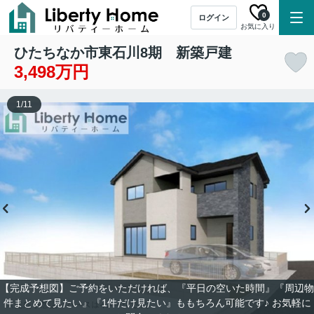
0
ログイン
お気に入り
ひたちなか市東石川8期 新築戸建
3,498万円
1
/
11
【完成予想図】ご予約をいただければ、『平日の空いた時間』『周辺物
件まとめて見たい』『1件だけ見たい』ももちろん可能です♪ お気軽に