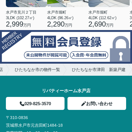
水戸市見川２丁目
水戸市堀町
水戸市堀町
3LDK (102.27㎡)
4LDK (96.26㎡)
4LDK (112.62㎡)
2,999
2,290
2,690
万円
万円
万円
店
ひたちなか市の物件一覧
ひたちなか市津田 新築戸建
リバティーホーム水戸店
029-825-3570
お問い合わせ
〒310-0836
茨城県水戸市元吉田町1484-18