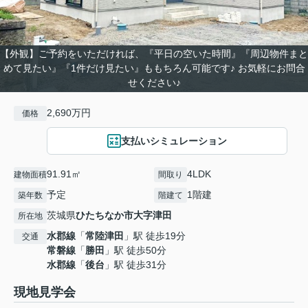
【外観】ご予約をいただければ、『平日の空いた時間』『周辺物件まと
めて見たい』『1件だけ見たい』ももちろん可能です♪ お気軽にお問合
せください♪
2,690万円
価格
支払いシミュレーション
91.91㎡
4LDK
建物面積
間取り
予定
1階建
築年数
階建て
茨城県
ひたちなか市
大字津田
所在地
水郡線
「
常陸津田
」駅 徒歩19分
交通
常磐線
「
勝田
」駅 徒歩50分
水郡線
「
後台
」駅 徒歩31分
現地見学会