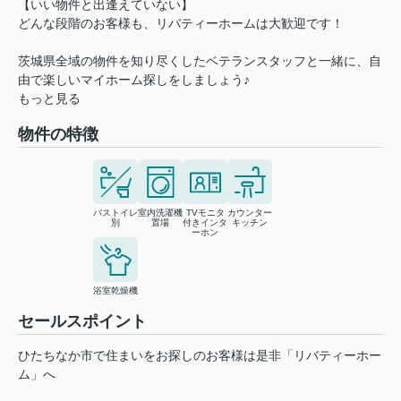
【いい物件と出逢えていない】
どんな段階のお客様も、リバティーホームは大歓迎です！
茨城県全域の物件を知り尽くしたベテランスタッフと一緒に、自
由で楽しいマイホーム探しをしましょう♪
もっと見る
物件の特徴
バストイレ
室内洗濯機
TVモニタ
カウンター
別
置場
付きインタ
キッチン
ーホン
浴室乾燥機
セールスポイント
ひたちなか市で住まいをお探しのお客様は是非「リバティーホー
ム」へ