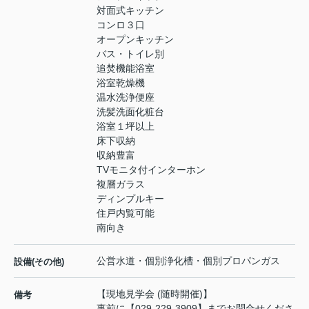
対面式キッチン
コンロ３口
オープンキッチン
バス・トイレ別
追焚機能浴室
浴室乾燥機
温水洗浄便座
洗髪洗面化粧台
浴室１坪以上
床下収納
収納豊富
TVモニタ付インターホン
複層ガラス
ディンプルキー
住戸内覧可能
南向き
公営水道・個別浄化槽・個別プロパンガス
設備(その他)
【現地見学会 (随時開催)】
備考
事前に【029-229-3909】までお問合せくださ