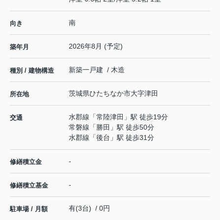
南
向き
2026年8月 (予定)
築年月
新築一戸建 / 木造
種別 / 建物構造
茨城県
ひたちなか市
大字津田
所在地
水郡線
「
常陸津田
」駅 徒歩19分
交通
常磐線
「
勝田
」駅 徒歩50分
水郡線
「
後台
」駅 徒歩31分
-
修繕積立金
-
修繕積立基金
有(3台) / 0円
駐車場 / 月額