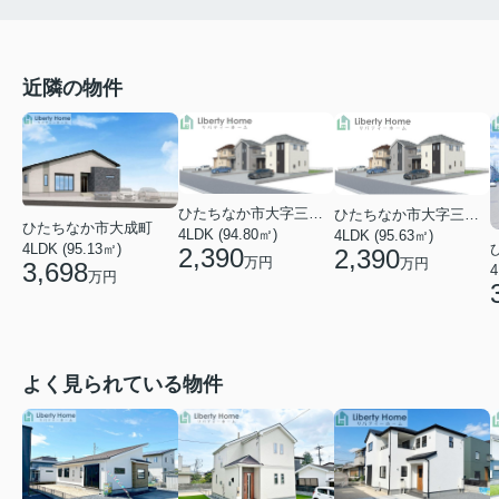
近隣の物件
ひたちなか市大字三反田
ひたちなか市大字三反田
ひたちなか市大成町
4LDK (94.80㎡)
4LDK (95.63㎡)
4LDK (95.13㎡)
2,390
2,390
万円
万円
3,698
4
万円
よく見られている物件