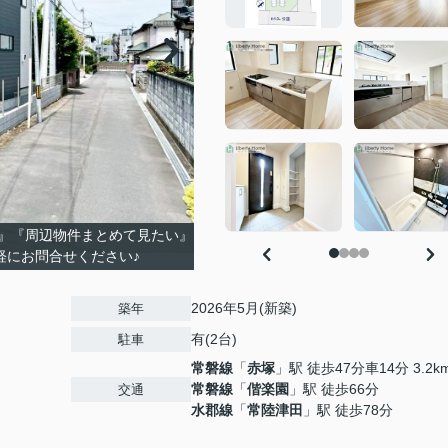
』『周辺物件まとめて見たい』
軽にお問合せください♪
2026年5月(新築)
築年
有(2台)
駐車
常磐線
「
赤塚
」駅 徒歩47分車14分 3.2k
常磐線
「
偕楽園
」駅 徒歩66分
交通
水郡線
「
常陸津田
」駅 徒歩78分