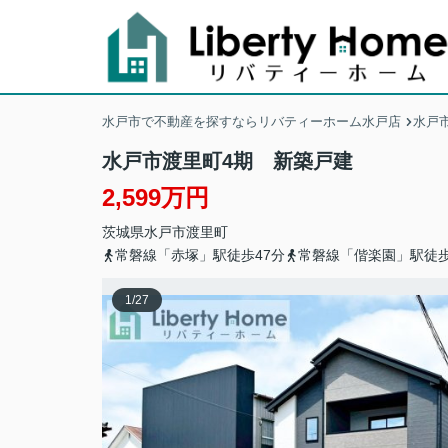
水戸市で不動産を探すならリバティーホーム水戸店
水戸
水戸市渡里町4期 新築戸建
2,599万円
茨城県
水戸市
渡里町
常磐線「赤塚」駅徒歩47分
常磐線「偕楽園」駅徒歩
1
/
27