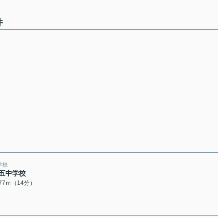
件
学校
五中学校
077ｍ（14分）