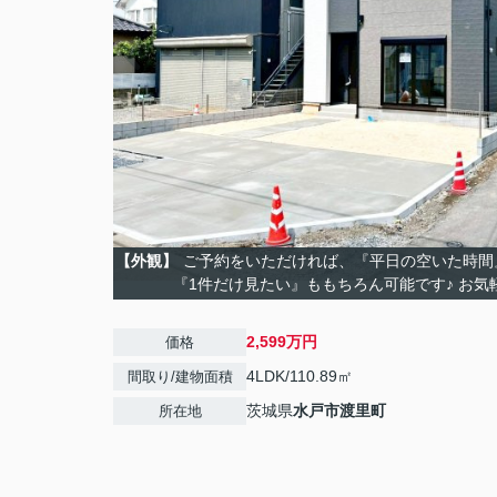
【外観】
ご予約をいただければ、『平日の空いた時間
『1件だけ見たい』ももちろん可能です♪ お気
2,599万円
価格
4LDK/110.89㎡
間取り/建物面積
茨城県
水戸市
渡里町
所在地