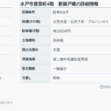
水戸市渡里町4期 新築戸建の詳細情報
設備条件
駐車2台可
設備(その他)
公営水道・公共下水・プロパンガス
駐車場/月額
有(2台)/0円
土地権利
所有権
国土法届出
不要
用途地域
第二種中高層住居専用
取引態様
一般媒介
分
引渡し
即時
情報
情報の見方