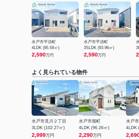
水戸市平須町
水戸市平須町
4LDK (95.58㎡)
3SLDK (93.96㎡)
3
2,590
2,590
2
万円
万円
よく見られている物件
水戸市見川２丁目
水戸市堀町
水戸市
3LDK (102.27㎡)
4LDK (96.26㎡)
4LDK 
2,999
2,290
2,69
万円
万円