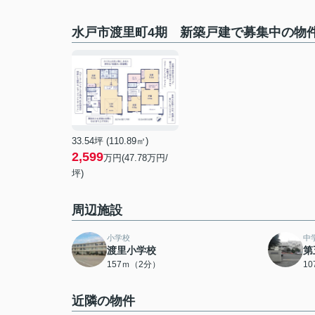
水戸市渡里町4期 新築戸建で募集中の物
33.54坪 (110.89㎡)
2,599
万円(47.78万円/
坪)
周辺施設
小学校
中
渡里小学校
第
157ｍ（2分）
1
近隣の物件