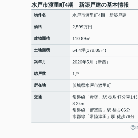
水戸市渡里町4期 新築戸建の基本情報
物件名
水戸市渡里町4期 新築戸建
価格
2,599万円
建物面積
110.89㎡
土地面積
54.4坪(179.85㎡)
築年月
2026年5月（新築）
総戸数
1戸
所在地
茨城県
水戸市
渡里町
交通
常磐線
「
赤塚
」駅 徒歩47分車14
3.2km
常磐線
「
偕楽園
」駅 徒歩66分
水郡線
「
常陸津田
」駅 徒歩78分