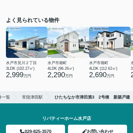
よく見られている物件
水戸市見川２丁目
水戸市堀町
水戸市堀町
3LDK (102.27㎡)
4LDK (96.26㎡)
4LDK (112.62㎡)
2,999
2,290
2,690
万円
万円
万円
件一覧
常陸津田駅
ひたちなか市津田第3 2号棟 新築戸建
リバティーホーム水戸店
029-825-3570
お問い合わせ