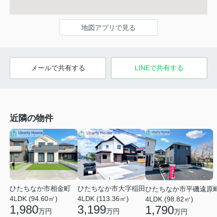
地図アプリで見る
メールで共有する
LINEで共有する
近隣の物件
ひたちなか市相金町
ひたちなか市大字稲田
ひたちなか市平磯遠原
4LDK (94.60㎡)
4LDK (113.36㎡)
4LDK (98.82㎡)
1,980
3,199
1,790
万円
万円
万円