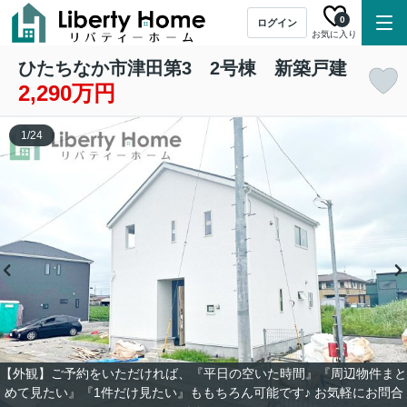
0
ログイン
お気に入り
ひたちなか市津田第3 2号棟 新築戸建
2,290万円
1
/
24
【外観】ご予約をいただければ、『平日の空いた時間』『周辺物件まと
めて見たい』『1件だけ見たい』ももちろん可能です♪ お気軽にお問合