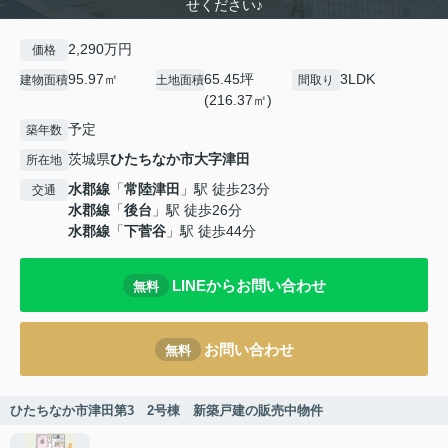
せください♪
2,290万円
価格
95.97㎡
65.45坪
3LDK
建物面積
土地面積
間取り
(216.37㎡)
予定
築年数
茨城県
ひたちなか市
大字津田
所在地
水郡線
「
常陸津田
」駅 徒歩23分
交通
水郡線
「
後台
」駅 徒歩26分
水郡線
「
下菅谷
」駅 徒歩44分
LINEからお問い合わせ
無料
お問い合わせ
無料
ひたちなか市津田第3 2号棟 新築戸建の販売中物件